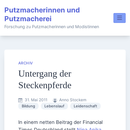
Skip
Putzmacherinnen und
to
Putzmacherei
content
Forschung zu Putzmacherinnen und Modistinnen
ARCHIV
Untergang der
Steckenpferde
31. Mai 2011
Anno Stockem
Bildung
Lebenslauf
Leidenschaft
In einem netten Beitrag der Financial
Times Deutschland stellt
Nina Anika