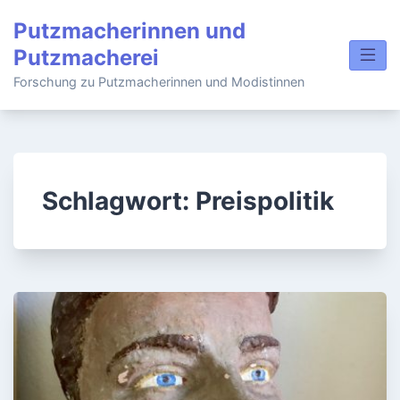
Skip
Putzmacherinnen und
to
Putzmacherei
content
Forschung zu Putzmacherinnen und Modistinnen
Schlagwort:
Preispolitik