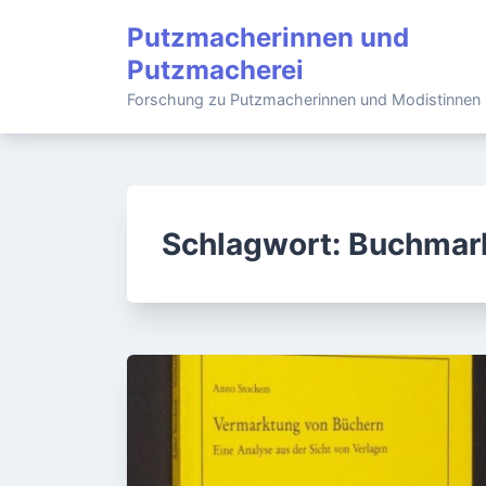
Skip
Putzmacherinnen und
to
Putzmacherei
content
Forschung zu Putzmacherinnen und Modistinnen
Schlagwort:
Buchmar