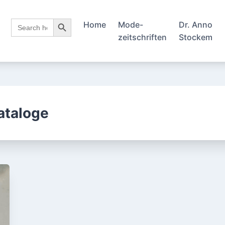
Search Button
Search
Home
Mode-
Dr. Anno
for:
zeitschriften
Stockem
ataloge