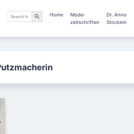
Search Button
Search
Home
Mode-
Dr. Anno
for:
zeitschriften
Stockem
Putzmacherin