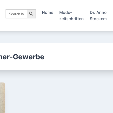
Search Button
Search
Home
Mode-
Dr. Anno
for:
zeitschriften
Stockem
her-Gewerbe