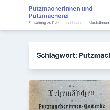
Skip
Putzmacherinnen und
to
Putzmacherei
content
Forschung zu Putzmacherinnen und Modistinnen
Schlagwort:
Putzmac