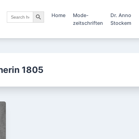
Search Button
Search
Home
Mode-
Dr. Anno
for:
zeitschriften
Stockem
erin 1805