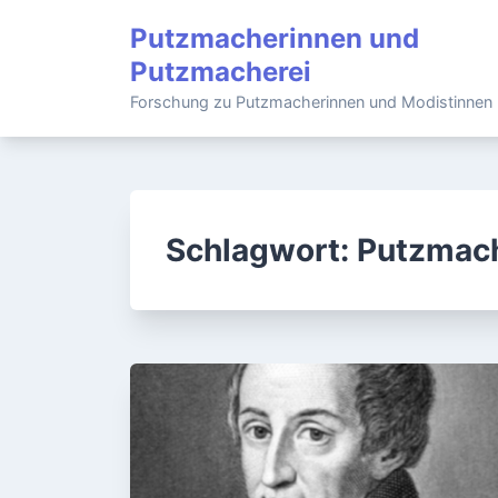
Skip
Putzmacherinnen und
to
Putzmacherei
content
Forschung zu Putzmacherinnen und Modistinnen
Schlagwort:
Putzmach