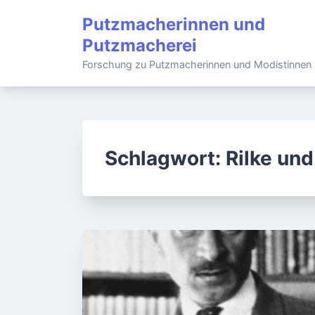
Skip
Putzmacherinnen und
to
Putzmacherei
content
Forschung zu Putzmacherinnen und Modistinnen
Schlagwort:
Rilke un