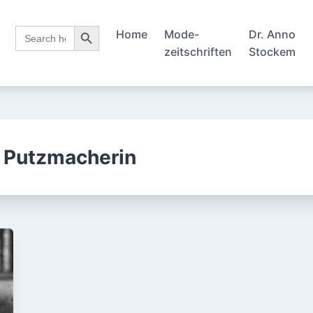
Search Button
Search
Home
Mode-
Dr. Anno
for:
zeitschriften
Stockem
d Putzmacherin