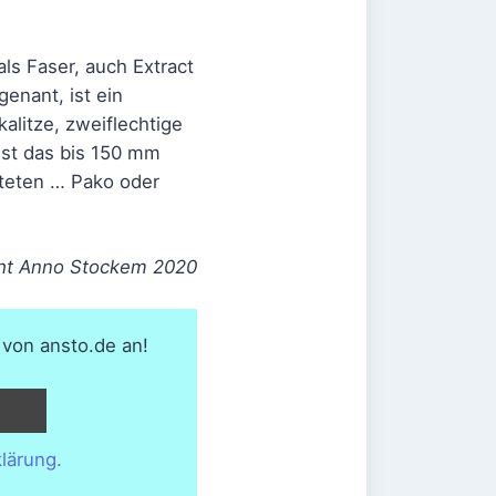
als Faser, auch Extract
enant, ist ein
alitze, zweiflechtige
 ist das bis 150 mm
hteten … Pako oder
ht Anno Stockem 2020
 von ansto.de an!
lärung.