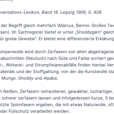
ersations-Lexikon, Band 18. Leipzig 1909, S. 409.
h der Begriff gleich mehrfach (Marcus, Benno: Großes Tex
ausen). Im Sachregister bietet er unter „Shoddygarn“ gleic
r grobe Gewebe“. Er bietet eine differenzierte Erklärung
umpenwolle wird durch Zerfasern von alten abgetragene
bschnitten (Neutuch) nach Güte und Farbe sortiert g
i-, Wirkerei- und Strumpfwarenabfälle finden hierbei V
aterials und der Stoffgattung, von der die Kunstwolle s
: Mungo. Shoddy und Alpaka.
 Reißen, Zerfasern reinwollener, gewalkter, tuchartiger, 
 schwer zerfasern lassen und infolgedessen kurze, 5 b
rletzte Spinnfasern ergeben, die mit etwas Naturwolle, o
der Füllschutz verarbeitet werden.