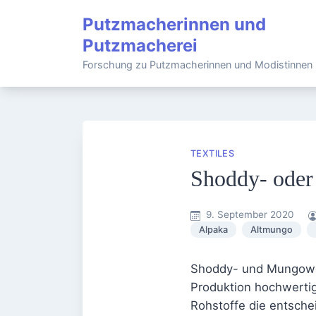
Skip
Putzmacherinnen und
to
Putzmacherei
content
Forschung zu Putzmacherinnen und Modistinnen
TEXTILES
Shoddy- oder 
9. September 2020
Alpaka
Altmungo
Shoddy- und Mungowol
Produktion hochwertig
Rohstoffe die entschei