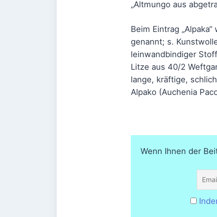
„Altmungo aus abgetr
Beim Eintrag „Alpaka“ 
genannt; s. Kunstwolle
leinwandbindiger Stoff
Litze aus 40/2 Weftgar
lange, kräftige, schl
Alpako (Auchenia Paco
Wenn Ihnen der Beit
Inde