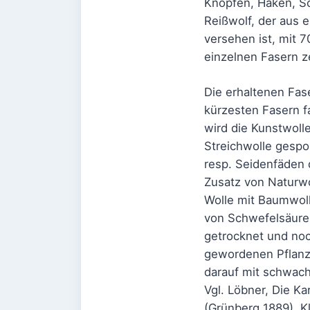
Knöpfen, Haken, Sc
Reißwolf, der aus 
versehen ist, mit 
einzelnen Fasern ze
Die erhaltenen Fas
kürzesten Fasern f
wird die Kunstwoll
Streichwolle gespo
resp. Seidenfäden 
Zusatz von Naturw
Wolle mit Baumwoll
von Schwefelsäure,
getrocknet und noc
gewordenen Pflanz
darauf mit schwach
Vgl. Löbner, Die K
(Grünberg 1889). 