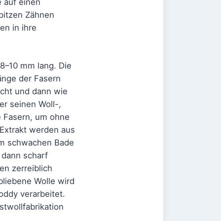
 auf einen
spitzen Zähnen
en in ihre
 8–10 mm lang. Die
änge der Fasern
scht und dann wie
r seinen Woll-,
ge Fasern, um ohne
Extrakt werden aus
inem schwachen Bade
 dann scharf
n zerreiblich
liebene Wolle wird
ddy verarbeitet.
twollfabrikation