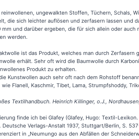
 reinwollenen, ungewalkten Stoffen, Tüchern, Schals, W
t, die sich leichter auflösen und zerfasern lassen und 
 mm und darüber ergeben, die für sich allein oder auch 
en werden.
raktwolle ist das Produkt, welches man durch Zerfaser
wolle erhält. Sehr oft wird die Baumwolle durch Karbon
inwollenes Produkt zu erhalten.
ie Kunstwollen auch sehr oft nach dem Rohstoff benann
ie Flanell, Kaschmir, Tibet, Lama, Strumpfshoddy, Trik
ßes Textilhandbuch. Heinrich Killinger, o.J., Nordhausen
ierung finde ich bei Glafey (Glafey, Hugo: Textil-Lexiko
Deutsche Verlags-Anstalt 1937, Stuttgart/Berlin, S. 537
renziert in „Neumungo aus den Abfällen der Schneiderw