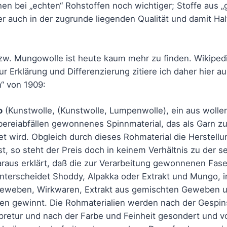
hen bei „echten“ Rohstoffen noch wichtiger; Stoffe aus „
er auch in der zugrunde liegenden Qualität und damit Hal
zw. Mungowolle ist heute kaum mehr zu finden. Wikipedia
ur Erklärung und Differenzierung zitiere ich daher hier 
“ von 1909:
o
(Kunstwolle, (Kunstwolle, Lumpenwolle), ein aus woll
ereiabfällen gewonnenes Spinnmaterial, das als Garn z
wird. Obgleich durch dieses Rohmaterial die Herstellung
st, so steht der Preis doch in keinem Verhältnis zu der s
 daraus erklärt, daß die zur Verarbeitung gewonnenen Fas
unterscheidet Shoddy, Alpakka oder Extrakt und Mungo,
eweben, Wirkwaren, Extrakt aus gemischten Geweben 
n gewinnt. Die Rohmaterialien werden nach der Gespins
retur und nach der Farbe und Feinheit gesondert und v