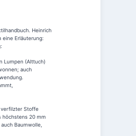
tilhandbuch. Heinrich
h eine Erläuterung:
:
n Lumpen (Alttuch)
ewonnen; auch
erwendung.
tammt,
verfilzter Stoffe
is höchstens 20 mm
ft auch Baumwolle,