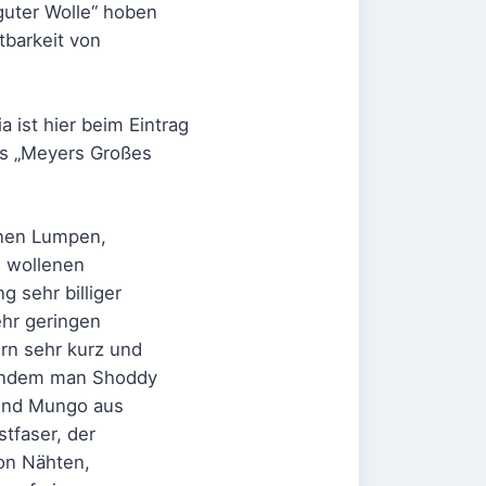
guter Wolle“ hoben
tbarkeit von
 ist hier beim Eintrag
aus „Meyers Großes
enen Lumpen,
u wollenen
 sehr billiger
ehr geringen
ern sehr kurz und
 indem man Shoddy
und Mungo aus
tfaser, der
on Nähten,