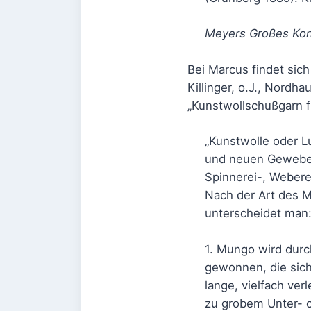
Meyers Großes Konv
Bei Marcus findet sic
Killinger, o.J., Nordh
„Kunstwollschußgarn fü
„Kunstwolle oder L
und neuen Gewebea
Spinnerei-, Webere
Nach der Art des M
unterscheidet man
1. Mungo wird durch
gewonnen, die sich
lange, vielfach ve
zu grobem Unter- o