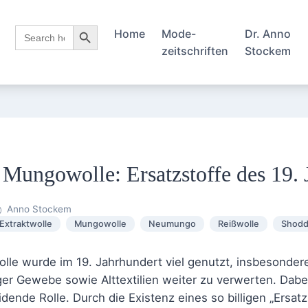
Search Button
Search
Home
Mode-
Dr. Anno
for:
zeitschriften
Stockem
Mungowolle: Ersatzstoffe des 19. 
Anno Stockem
Extraktwolle
Mungowolle
Neumungo
Reißwolle
Shodd
le wurde im 19. Jahrhundert viel genutzt, insbesonder
er Gewebe sowie Alttextilien weiter zu verwerten. Dabei 
dende Rolle. Durch die Existenz eines so billigen „Ersat