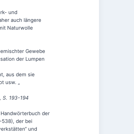
irk- und
daher auch längere
mit Naturwolle
n gemischter Gewebe
isation der Lumpen
t, aus dem sie
ot usw. „
, S. 193-194
n. Handwörterbuch der
-538), der bei
erkstätten“ und