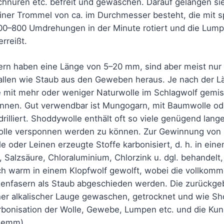
hnüren etc. befreit und gewaschen. Darauf gelangen sie
einer Trommel von ca. im Durchmesser besteht, die mit 
700–800 Umdrehungen in der Minute rotiert und die Lump
rreißt.
ern haben eine Länge von 5–20 mm, sind aber meist nur
allen wie Staub aus den Geweben heraus. Je nach der L
e mit mehr oder weniger Naturwolle im Schlagwolf gemi
nnen. Gut verwendbar ist Mungogarn, mit Baumwolle ode
drilliert. Shoddywolle enthält oft so viele genügend lan
olle versponnen werden zu können. Zur Gewinnung von 
e oder Leinen erzeugte Stoffe karbonisiert, d. h. in e
 Salzsäure, Chloraluminium, Chlorzink u. dgl. behandelt,
h warm in einem Klopfwolf gewolft, wobei die vollkomme
enfasern als Staub abgeschieden werden. Die zurückgeb
er alkalischer Lauge gewaschen, getrocknet und wie Sho
arbonisation der Wolle, Gewebe, Lumpen etc. und die Kuns
Klemm),