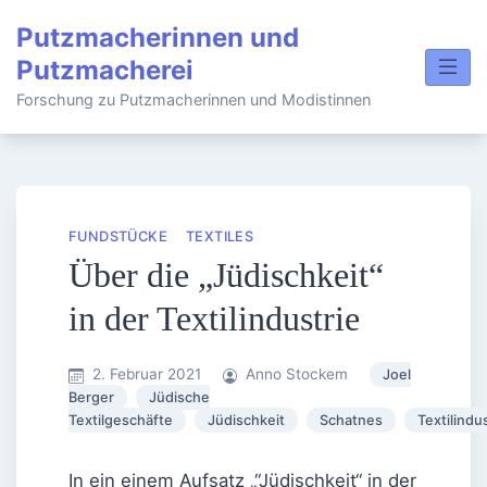
Skip
Putzmacherinnen und
to
Putzmacherei
content
Forschung zu Putzmacherinnen und Modistinnen
FUNDSTÜCKE
TEXTILES
Über die „Jüdischkeit“
in der Textilindustrie
2. Februar 2021
Anno Stockem
Joel
Berger
Jüdische
Textilgeschäfte
Jüdischkeit
Schatnes
Textilindu
In ein einem Aufsatz „“Jüdischkeit“ in der