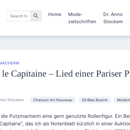
Search Button
Search
Home
Mode-
Dr. Anno
for:
zeitschriften
Stockem
MACHERIN
 le Capitaine – Lied einer Pariser 
nno Stockem
Chanson Art Nouveau
Gil Blas Illustré
Modist
die Putzmacherin eine gern genutzte Rollenfigur. Ein Beis
 Capitaine“, das ich als Notenblatt kürzlich in einer Aukt