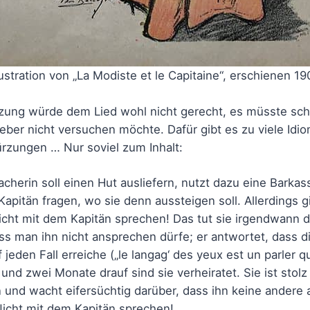
ustration von „La Modiste et le Capitaine“, erschienen 190
tzung würde dem Lied wohl nicht gerecht, es müsste sc
lieber nicht versuchen möchte. Dafür gibt es zu viele Idi
rzungen … Nur soviel zum Inhalt:
acherin soll einen Hut ausliefern, nutzt dazu eine Bark
apitän fragen, wo sie denn aussteigen soll. Allerdings g
 Nicht mit dem Kapitän sprechen! Das tut sie irgendwann
ss man ihn nicht ansprechen dürfe; er antwortet, dass d
jeden Fall erreiche („le langag‘ des yeux est un parler q
nd zwei Monate drauf sind sie verheiratet. Sie ist stolz
und wacht eifersüchtig darüber, dass ihn keine andere a
 Nicht mit dem Kapitän sprechen!