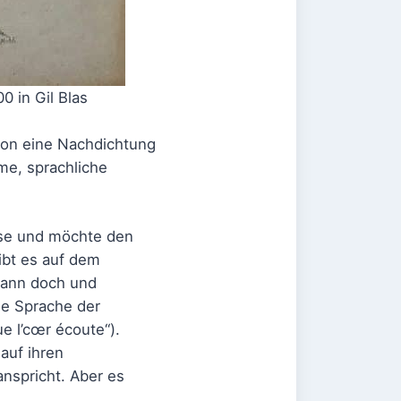
0 in Gil Blas
hon eine Nachdichtung
ome, sprachliche
asse und möchte den
ibt es auf dem
 dann doch und
ie Sprache der
ue l’cœr écoute“).
 auf ihren
nspricht. Aber es