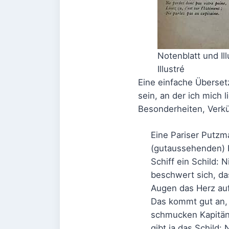
Notenblatt und Ill
Illustré
Eine einfache Überse
sein, an der ich mich 
Besonderheiten, Verkü
Eine Pariser Putzm
(gutaussehenden) K
Schiff ein Schild:
beschwert sich, da
Augen das Herz auf 
Das kommt gut an, u
schmucken Kapitän 
gibt ja das Schild: