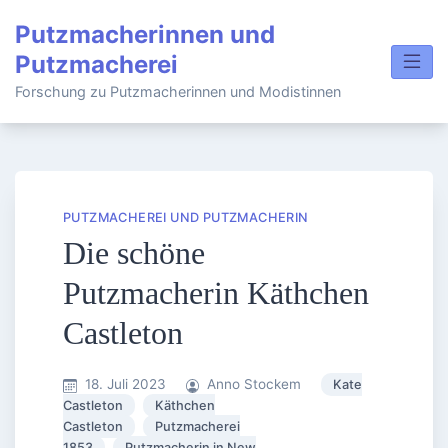
Skip
Putzmacherinnen und
to
Putzmacherei
content
Forschung zu Putzmacherinnen und Modistinnen
PUTZMACHEREI UND PUTZMACHERIN
Die schöne
Putzmacherin Käthchen
Castleton
18. Juli 2023
Anno Stockem
Kate
Castleton
Käthchen
Castleton
Putzmacherei
1853
Putzmacherin in New