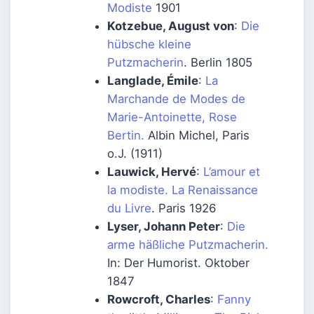
Modiste
1901
Kotzebue, August von
:
Die
hübsche kleine
Putzmacherin
. Berlin 1805
Langlade, Émile
:
La
Marchande de Modes de
Marie-Antoinette, Rose
Bertin.
Albin Michel, Paris
o.J. (1911)
Lauwick, Hervé
:
L’amour et
la modiste. La Renaissance
du Livre
. Paris 1926
Lyser, Johann Peter
:
Die
arme häßliche Putzmacherin.
In: Der Humorist. Oktober
1847
Rowcroft, Charles
:
Fanny