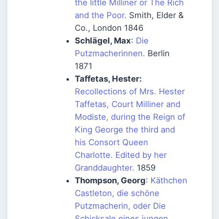
the little Milliner or The Rich
and the Poor.
Smith, Elder &
Co., London 1846
Schlägel, Max
:
Die
Putzmacherinnen.
Berlin
1871
Taffetas, Hester:
Recollections of Mrs. Hester
Taffetas, Court Milliner and
Modiste, during the Reign of
King George the third and
his Consort Queen
Charlotte. Edited by her
Granddaughter.
1859
Thompson, Georg
:
Käthchen
Castleton, die schöne
Putzmacherin, oder Die
Schicksale eines jungen