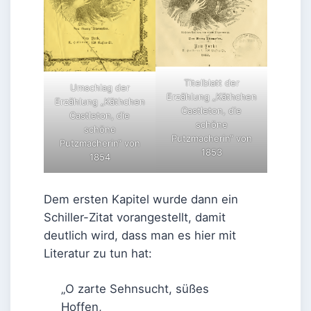
Titelblatt der
Umschlag der
Erzählung „Käthchen
Erzählung „Käthchen
Castleton, die
Castleton, die
schöne
schöne
Putzmacherin“ von
Putzmacherin“ von
1853
1854
Dem ersten Kapitel wurde dann ein
Schiller-Zitat vorangestellt, damit
deutlich wird, dass man es hier mit
Literatur zu tun hat:
„O zarte Sehnsucht, süßes
Hoffen,