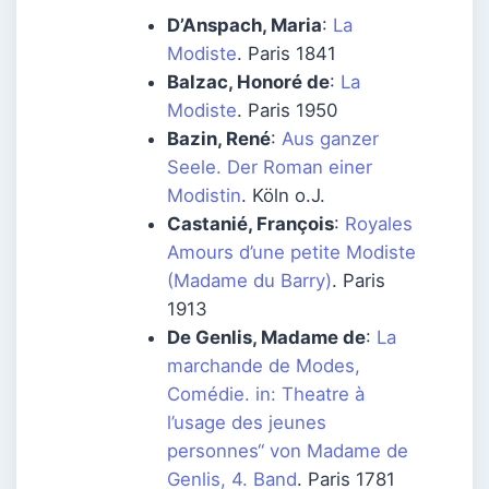
D’Anspach, Maria
:
La
Modiste
. Paris 1841
Balzac, Honoré de
:
La
Modiste
. Paris 1950
Bazin, René
:
Aus ganzer
Seele. Der Roman einer
Modistin
. Köln o.J.
Castanié, François
:
Royales
Amours d’une petite Modiste
(Madame du Barry)
. Paris
1913
De Genlis, Madame de
:
La
marchande de Modes,
Comédie. in: Theatre à
l’usage des jeunes
personnes“ von Madame de
Genlis, 4. Band
. Paris 1781